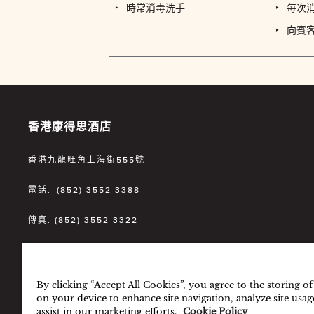
時常消毒洗手
每次
向賓
香港康得思酒店
香港九龍旺角上海街555號
電話:
(852) 3552 3388
傳真:
(852) 3552 3322
電郵:
CDHKG.INFO@CORDISHOTELS.COM
By clicking “Accept All Cookies”, you agree to the storing o
on your device to enhance site navigation, analyze site usag
assist in our marketing efforts.
Cookie Policy