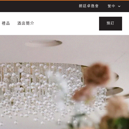
朗廷卓逸會
繁中
禮品
酒店簡介
預訂