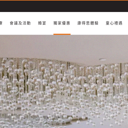
療
會議及活動
婚宴
獨家優惠
康得思體驗
童心禮遇