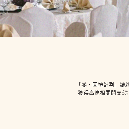
「囍．回禮計劃」讓
獲得高達相關開支5