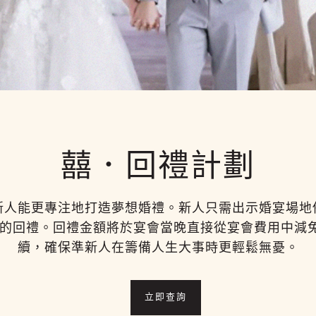
囍．回禮計劃
新人能更專注地打造夢想婚禮。新人只需出示婚宴場地
%的回禮。回禮金額將於宴會當晚直接從宴會費用中減
續，確保準新人在籌備人生大事時更輕鬆無憂。
立即查詢