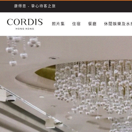
康得思 - 挚心待客之旅
照片集
​住宿
餐廳
休閒娛樂及水