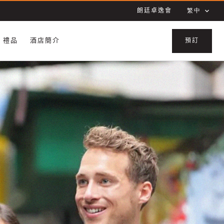
朗廷卓逸會
繁中
禮品
酒店簡介
預訂