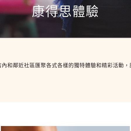
康得思體驗
店內和鄰近社區匯聚各式各樣的獨特體驗和精彩活動，