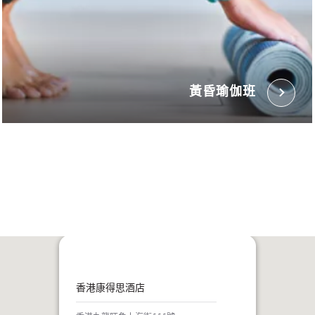
黃昏瑜伽班
香港康得思酒店