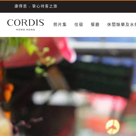
康得思 - 挚心待客之旅
照片集
​住宿
餐廳
休閒娛樂及水