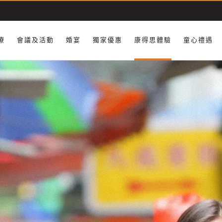
療
會議及活動
婚宴
獨家優惠
康得思體驗
童心禮遇