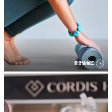
黄昏瑜伽班