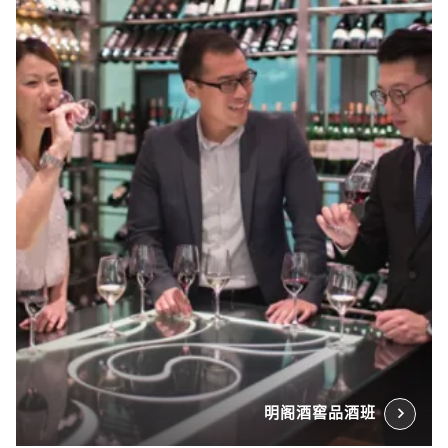
明阁酒窖品酒班