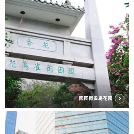
园圃街雀鸟花园