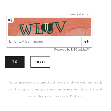
订阅
RESET
Your privacy is important to us and we will not sell,
rent, or give your personal information to any third
party. See our
Privacy Policy
.