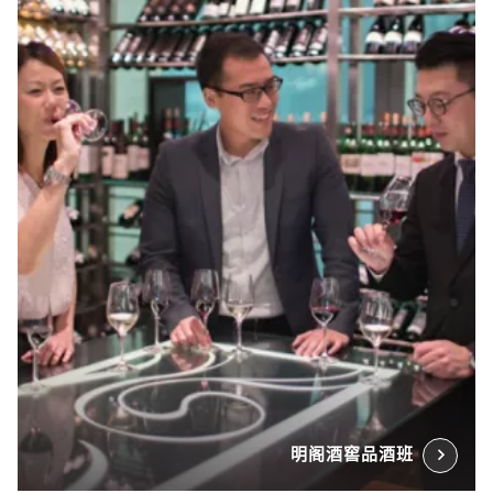
明阁酒窖品酒班