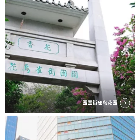
园圃街雀鸟花园