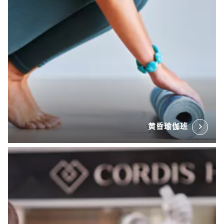
黄昏瑜伽班