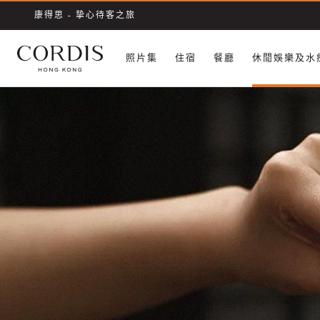
康得思 - 挚心待客之旅
照片集
​住宿
餐廳
休閒娛樂及水