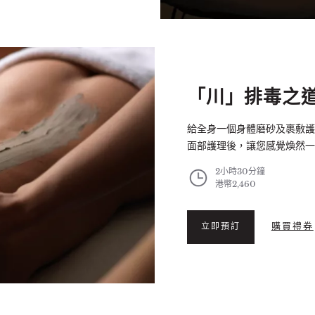
「川」排毒之
給全身一個身體磨砂及裹敷護
面部護理後，讓您感覺煥然一
2小時30分鐘
港幣2,460
購買禮券
立即預訂