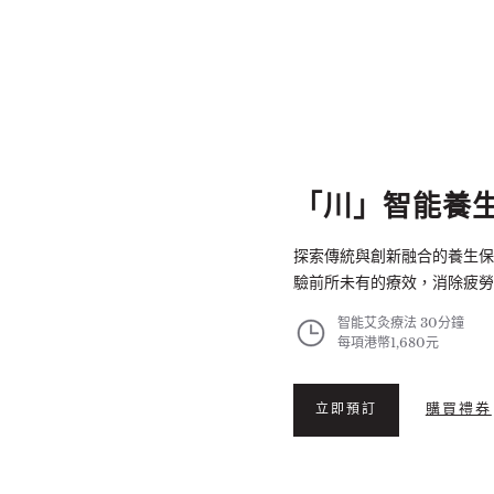
「川」智能養
探索傳統與創新融合的養生保
驗前所未有的療效，消除疲勞
智能艾灸療法 30分鐘
每項港幣1,680元
購買禮券
立即預訂