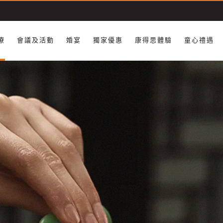
療
會議及活動
婚宴
獨家優惠
康得思體驗
童心禮遇