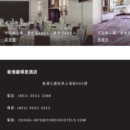
可容納人數︰宴會式480人，酒會式600人
可容納人數︰宴會式
宴會廳
星願亭
香港康得思酒店
香港九龍旺角上海街555號
電話:
(852) 3552 3388
傳真:
(852) 3552 3322
電郵:
CDHKG.INFO@CORDISHOTELS.COM