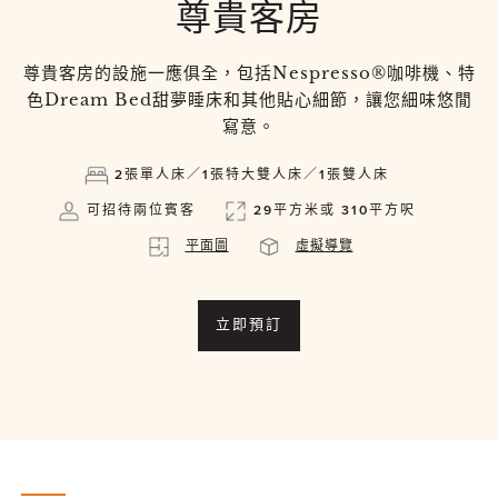
尊貴客房
尊貴客房的設施一應俱全，包括Nespresso®咖啡機、特
色Dream Bed甜夢睡床和其他貼心細節，讓您細味悠閒
寫意。
2張單人床／1張特大雙人床／1張雙人床
可招待兩位賓客
29平方米或 310平方呎
平面圖
虛擬導覽
立即預訂