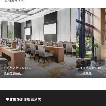
比较所有场地
可容纳人数︰600人
可容纳人数：100
康得思宴会厅
户外草坪
宁波东钱湖康得思酒店