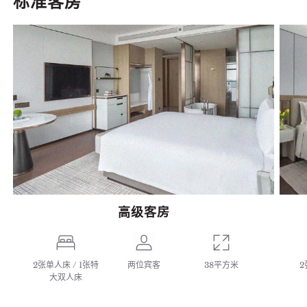
标准客房
高级客房
2张单人床 / 1张特
两位宾客
38平方米
2
大双人床