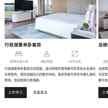
行政湖景单卧套房
总统
1张特大双人床
两位宾客
76平方米
1
行政湖景单卧套房空间宽敞，透过明亮的落地窗可欣赏到大龙湖的
总统套
壮丽景色，提供卓越非凡的奢华体验。套房宾客可享受专属礼遇和
可欣赏
款待，包括使用行政酒廊。
奢华住
立即预订
查看更多
立