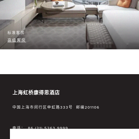
标准客房
高级客房
上海虹桥康得思酒店
中国上海市闵行区申虹路333号 邮编201106
电话：
86 (21) 5263 9999