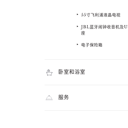
55寸飞利浦液晶电视
JBL蓝牙闹钟收音机及U
座
电子保险箱
卧室和浴室
服务