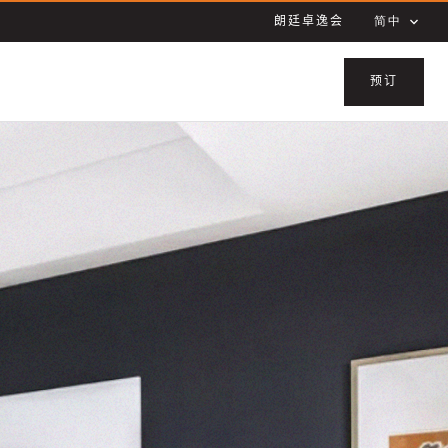
朗廷卓逸会
简中
预订