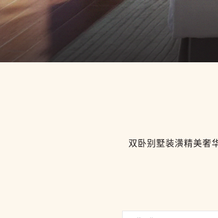
双卧别墅装潢精美奢