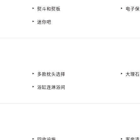
熨斗和熨板
电子保
迷你吧
多款枕头选择
大理石
浴缸连淋浴间
回收设施
客房清