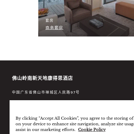
套房
商务套房
佛山岭南新天地康得思酒店
中国广东省佛山市禅城区人民路97号
电话：
86 (757) 8250 1888
By clicking “Accept All Cookies”, you agree to the storing o
电邮：
cdfsh.info@cordishotels.com
on your device to enhance site navigation, analyze site usag
assist in our marketing efforts.
Cookie Policy